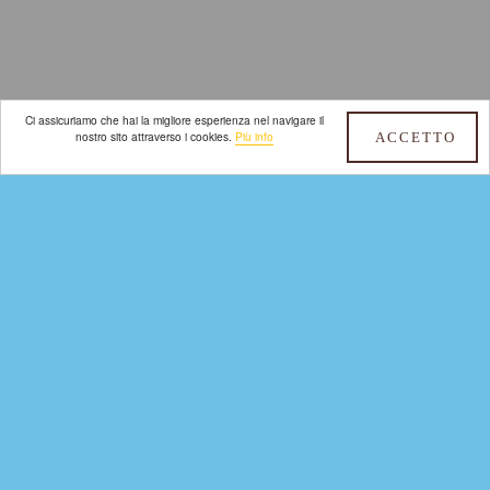
Ci assicuriamo che hai la migliore esperienza nel navigare il
nostro sito attraverso i cookies.
Più info
ACCETTO
I Menu Degustazione, percorsi
sensoriali
Chef Gianfilippo Gatto ha creato un equilibrato
mix tra i piatti tipici e i suoi piatti più amati. I nomi
dei menu degustazioni sono ispirati alle porte